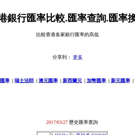
港銀行匯率比較.匯率查詢.匯率
比較香港各家銀行匯率的高低
分享到：
更多
匯率
|
瑞士法郎
|
澳元匯率
|
新西蘭元
|
加幣匯率
|
新元匯率
|
2017/03/27
歷史匯率查詢