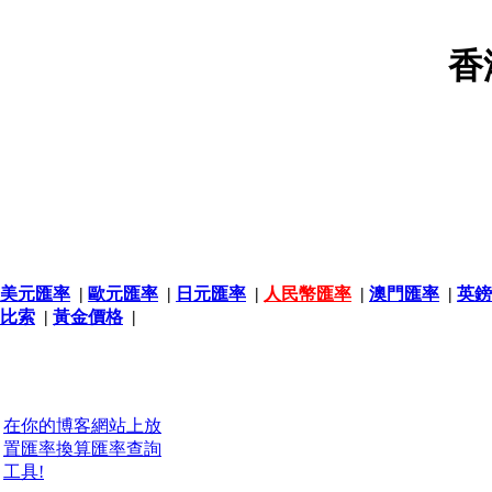
香
美元匯率
|
歐元匯率
|
日元匯率
|
人民幣匯率
|
澳門匯率
|
英鎊
比索
|
黃金價格
|
在你的博客網站上放
置匯率換算匯率查詢
工具!