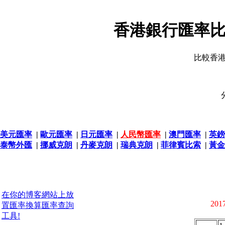
香港銀行匯率比
比較香
美元匯率
|
歐元匯率
|
日元匯率
|
人民幣匯率
|
澳門匯率
|
英鎊
泰幣外匯
|
挪威克朗
|
丹麥克朗
|
瑞典克朗
|
菲律賓比索
|
黃金
在你的博客網站上放
2017
置匯率換算匯率查詢
工具!