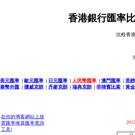
香港銀行匯率比
比較香
美元匯率
|
歐元匯率
|
日元匯率
|
人民幣匯率
|
澳門匯率
|
英鎊
泰幣外匯
|
挪威克朗
|
丹麥克朗
|
瑞典克朗
|
菲律賓比索
|
黃金
在你的博客網站上放
2017
置匯率換算匯率查詢
工具!