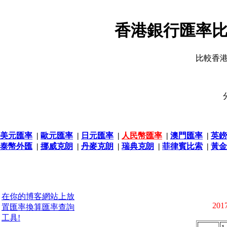
香港銀行匯率比
比較香
美元匯率
|
歐元匯率
|
日元匯率
|
人民幣匯率
|
澳門匯率
|
英鎊
泰幣外匯
|
挪威克朗
|
丹麥克朗
|
瑞典克朗
|
菲律賓比索
|
黃金
在你的博客網站上放
2017
置匯率換算匯率查詢
工具!