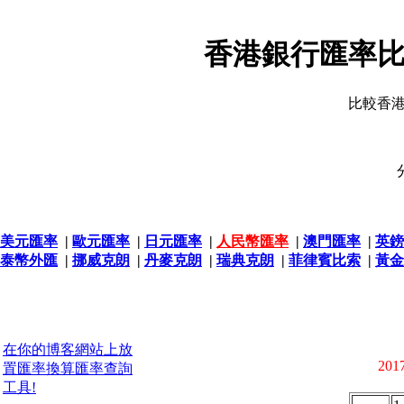
香港銀行匯率比
比較香
美元匯率
|
歐元匯率
|
日元匯率
|
人民幣匯率
|
澳門匯率
|
英鎊
泰幣外匯
|
挪威克朗
|
丹麥克朗
|
瑞典克朗
|
菲律賓比索
|
黃金
在你的博客網站上放
2017
置匯率換算匯率查詢
工具!