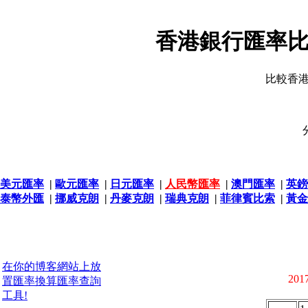
香港銀行匯率比
比較香
美元匯率
|
歐元匯率
|
日元匯率
|
人民幣匯率
|
澳門匯率
|
英鎊
泰幣外匯
|
挪威克朗
|
丹麥克朗
|
瑞典克朗
|
菲律賓比索
|
黃金
在你的博客網站上放
2017
置匯率換算匯率查詢
工具!