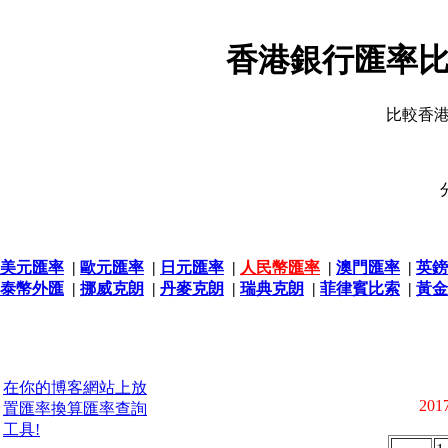
香港銀行匯率比
比較香
美元匯率
|
歐元匯率
|
日元匯率
|
人民幣匯率
|
澳門匯率
|
英鎊
泰幣外匯
|
挪威克朗
|
丹麥克朗
|
瑞典克朗
|
菲律賓比索
|
黃金
在你的博客網站上放
2017
置匯率換算匯率查詢
工具!