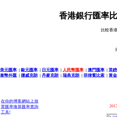
香港銀行匯率比
比較香
美元匯率
|
歐元匯率
|
日元匯率
|
人民幣匯率
|
澳門匯率
|
英鎊
泰幣外匯
|
挪威克朗
|
丹麥克朗
|
瑞典克朗
|
菲律賓比索
|
黃金
在你的博客網站上放
2017
置匯率換算匯率查詢
工具!