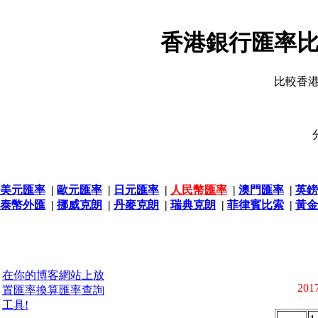
香港銀行匯率比
比較香
美元匯率
|
歐元匯率
|
日元匯率
|
人民幣匯率
|
澳門匯率
|
英鎊
泰幣外匯
|
挪威克朗
|
丹麥克朗
|
瑞典克朗
|
菲律賓比索
|
黃金
在你的博客網站上放
2017
置匯率換算匯率查詢
工具!