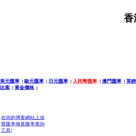
香
美元匯率
|
歐元匯率
|
日元匯率
|
人民幣匯率
|
澳門匯率
|
英鎊
比索
|
黃金價格
|
在你的博客網站上放
置匯率換算匯率查詢
工具!