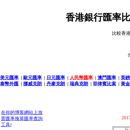
香港銀行匯率比
比較香
美元匯率
|
歐元匯率
|
日元匯率
|
人民幣匯率
|
澳門匯率
|
英鎊
泰幣外匯
|
挪威克朗
|
丹麥克朗
|
瑞典克朗
|
菲律賓比索
|
黃金
在你的博客網站上放
2017
置匯率換算匯率查詢
工具!