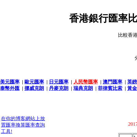
香港銀行匯率比
比較香
美元匯率
|
歐元匯率
|
日元匯率
|
人民幣匯率
|
澳門匯率
|
英鎊
泰幣外匯
|
挪威克朗
|
丹麥克朗
|
瑞典克朗
|
菲律賓比索
|
黃金
在你的博客網站上放
2017
置匯率換算匯率查詢
工具!