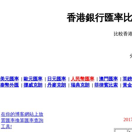
香港銀行匯率比
比較香
美元匯率
|
歐元匯率
|
日元匯率
|
人民幣匯率
|
澳門匯率
|
英鎊
泰幣外匯
|
挪威克朗
|
丹麥克朗
|
瑞典克朗
|
菲律賓比索
|
黃金
在你的博客網站上放
2017
置匯率換算匯率查詢
工具!