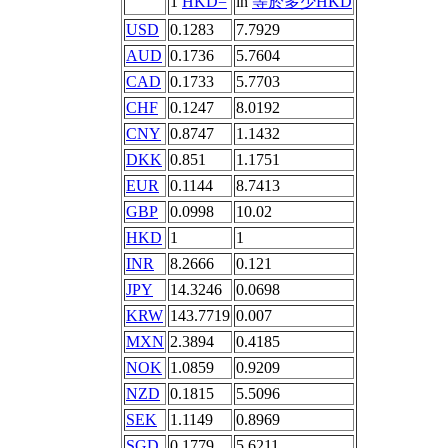
1
HKD=
in
等於多少HKD
USD
0.1283
7.7929
AUD
0.1736
5.7604
CAD
0.1733
5.7703
CHF
0.1247
8.0192
CNY
0.8747
1.1432
DKK
0.851
1.1751
EUR
0.1144
8.7413
GBP
0.0998
10.02
HKD
1
1
INR
8.2666
0.121
JPY
14.3246
0.0698
KRW
143.7719
0.007
MXN
2.3894
0.4185
NOK
1.0859
0.9209
NZD
0.1815
5.5096
SEK
1.1149
0.8969
SGD
0.1779
5.6211