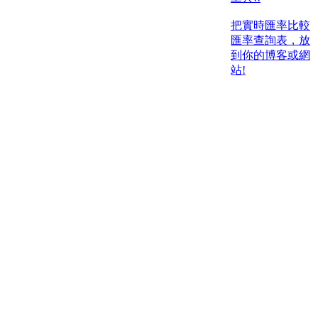
把實時匯率比較
匯率查詢表，放
到你的博客或網
站!