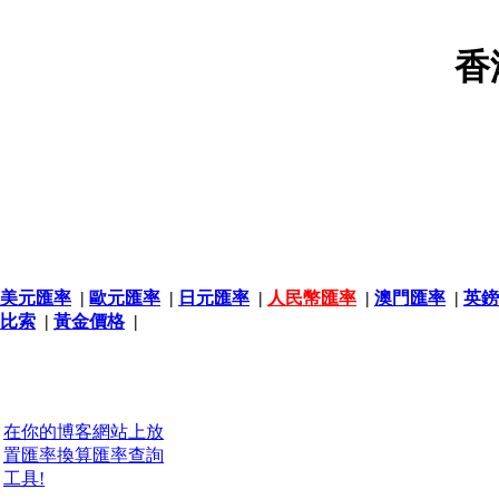
香
美元匯率
|
歐元匯率
|
日元匯率
|
人民幣匯率
|
澳門匯率
|
英鎊
比索
|
黃金價格
|
在你的博客網站上放
置匯率換算匯率查詢
工具!