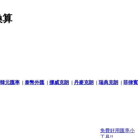
換算
韓元匯率
|
泰幣外匯
|
挪威克朗
|
丹麥克朗
|
瑞典克朗
|
菲律賓
免費好用匯率小
工具!!