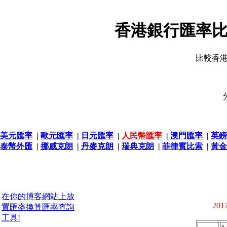
香港銀行匯率比
比較香
美元匯率
|
歐元匯率
|
日元匯率
|
人民幣匯率
|
澳門匯率
|
英鎊
泰幣外匯
|
挪威克朗
|
丹麥克朗
|
瑞典克朗
|
菲律賓比索
|
黃金
在你的博客網站上放
2017
置匯率換算匯率查詢
工具!