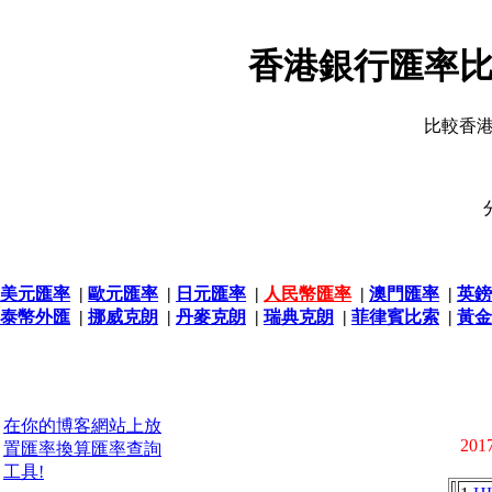
香港銀行匯率比
比較香
美元匯率
|
歐元匯率
|
日元匯率
|
人民幣匯率
|
澳門匯率
|
英鎊
泰幣外匯
|
挪威克朗
|
丹麥克朗
|
瑞典克朗
|
菲律賓比索
|
黃金
在你的博客網站上放
2017
置匯率換算匯率查詢
工具!