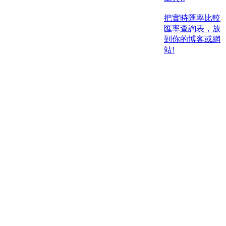
把實時匯率比較
匯率查詢表，放
到你的博客或網
站!