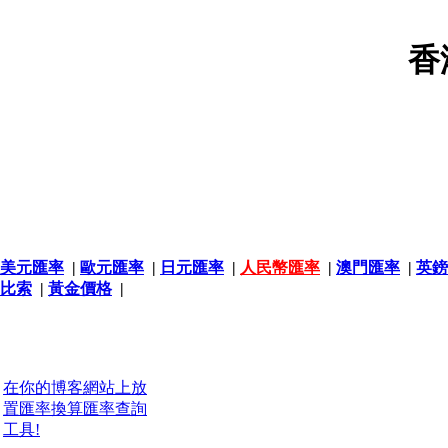
香
美元匯率
|
歐元匯率
|
日元匯率
|
人民幣匯率
|
澳門匯率
|
英鎊
比索
|
黃金價格
|
在你的博客網站上放
置匯率換算匯率查詢
工具!