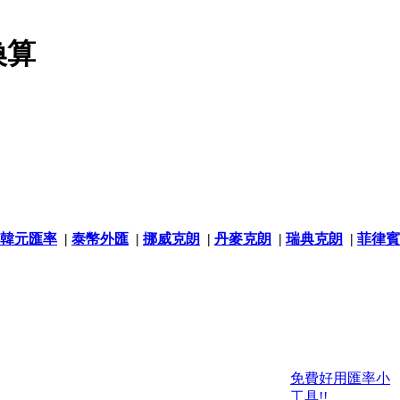
換算
韓元匯率
|
泰幣外匯
|
挪威克朗
|
丹麥克朗
|
瑞典克朗
|
菲律賓
免費好用匯率小
工具!!