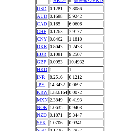
1
HKD=
in
等於多少HKD
USD
0.1281
7.8086
AUD
0.1688
5.9242
CAD
0.165
6.0606
CHF
0.1263
7.9177
CNY
0.8462
1.1818
DKK
0.8043
1.2433
EUR
0.1081
9.2507
GBP
0.0953
10.4932
HKD
1
1
INR
8.2516
0.1212
JPY
14.3432
0.0697
KRW
138.6164
0.0072
MXN
2.3849
0.4193
NOK
1.0635
0.9403
NZD
0.1871
5.3447
SEK
1.0706
0.9341
SGD
0.1726
5.7937