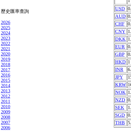
USD
0
歷史匯率查詢
AUD
0
2026
CHF
0
2025
CNY
1
2024
2023
DKK
1
2022
EUR
0
2021
2020
GBP
0
2019
HKD
1
2018
INR
6
2017
2016
JPY
1
2015
KRW
1
2014
2013
NOK
1
2012
NZD
0
2011
2010
SEK
1
2009
SGD
0
2008
2007
THB
5
2006