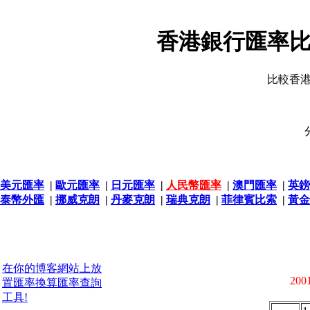
香港銀行匯率比
比較香
美元匯率
|
歐元匯率
|
日元匯率
|
人民幣匯率
|
澳門匯率
|
英鎊
泰幣外匯
|
挪威克朗
|
丹麥克朗
|
瑞典克朗
|
菲律賓比索
|
黃金
在你的博客網站上放
2001
置匯率換算匯率查詢
工具!