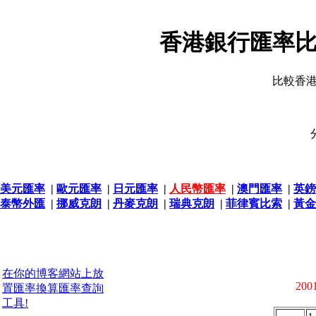
香港銀行匯率比
比較香
美元匯率
|
歐元匯率
|
日元匯率
|
人民幣匯率
|
澳門匯率
|
英鎊
泰幣外匯
|
挪威克朗
|
丹麥克朗
|
瑞典克朗
|
菲律賓比索
|
黃金
在你的博客網站上放
2001
置匯率換算匯率查詢
工具!