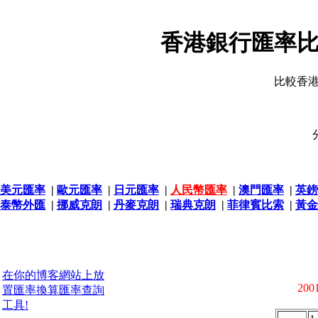
香港銀行匯率比
比較香
美元匯率
|
歐元匯率
|
日元匯率
|
人民幣匯率
|
澳門匯率
|
英鎊
泰幣外匯
|
挪威克朗
|
丹麥克朗
|
瑞典克朗
|
菲律賓比索
|
黃金
在你的博客網站上放
2001
置匯率換算匯率查詢
工具!