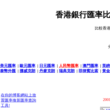
香港銀行匯率比
比較香
美元匯率
|
歐元匯率
|
日元匯率
|
人民幣匯率
|
澳門匯率
|
英鎊
泰幣外匯
|
挪威克朗
|
丹麥克朗
|
瑞典克朗
|
菲律賓比索
|
黃金
在你的博客網站上放
2001
置匯率換算匯率查詢
工具!