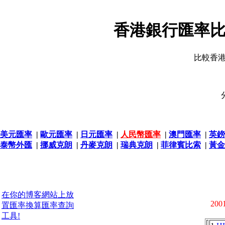
香港銀行匯率比
比較香
美元匯率
|
歐元匯率
|
日元匯率
|
人民幣匯率
|
澳門匯率
|
英鎊
泰幣外匯
|
挪威克朗
|
丹麥克朗
|
瑞典克朗
|
菲律賓比索
|
黃金
在你的博客網站上放
2001
置匯率換算匯率查詢
工具!