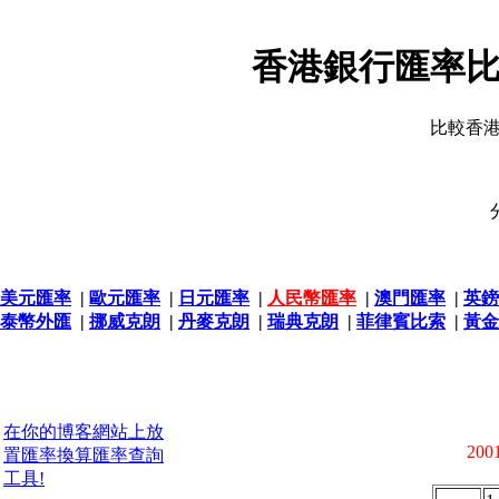
香港銀行匯率比
比較香
美元匯率
|
歐元匯率
|
日元匯率
|
人民幣匯率
|
澳門匯率
|
英鎊
泰幣外匯
|
挪威克朗
|
丹麥克朗
|
瑞典克朗
|
菲律賓比索
|
黃金
在你的博客網站上放
2001
置匯率換算匯率查詢
工具!