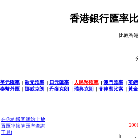
香港銀行匯率比
比較香
美元匯率
|
歐元匯率
|
日元匯率
|
人民幣匯率
|
澳門匯率
|
英鎊
泰幣外匯
|
挪威克朗
|
丹麥克朗
|
瑞典克朗
|
菲律賓比索
|
黃金
在你的博客網站上放
2001
置匯率換算匯率查詢
工具!