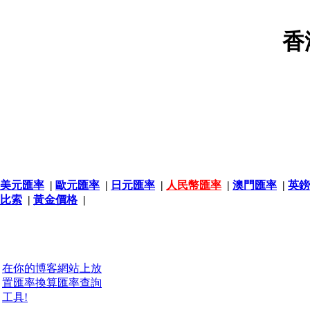
香
美元匯率
|
歐元匯率
|
日元匯率
|
人民幣匯率
|
澳門匯率
|
英鎊
比索
|
黃金價格
|
在你的博客網站上放
置匯率換算匯率查詢
工具!