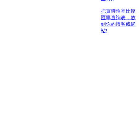
把實時匯率比較
匯率查詢表，放
到你的博客或網
站!