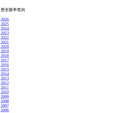
歷史匯率查詢
2026
2025
2024
2023
2022
2021
2020
2019
2018
2017
2016
2015
2014
2013
2012
2011
2010
2009
2008
2007
2006