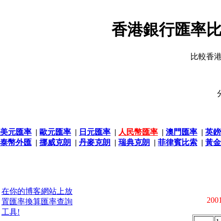
香港銀行匯率比
比較香
美元匯率
|
歐元匯率
|
日元匯率
|
人民幣匯率
|
澳門匯率
|
英鎊
泰幣外匯
|
挪威克朗
|
丹麥克朗
|
瑞典克朗
|
菲律賓比索
|
黃金
在你的博客網站上放
2001
置匯率換算匯率查詢
工具!