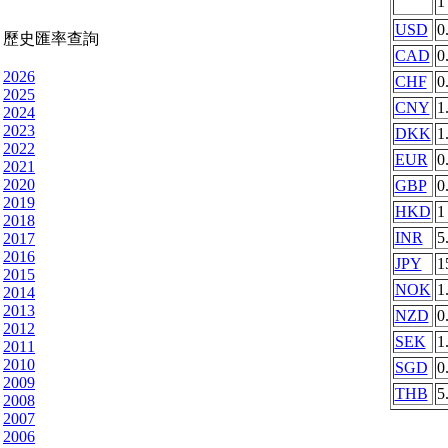
USD
0
歷史匯率查詢
CAD
0
2026
CHF
0
2025
CNY
1
2024
2023
DKK
1
2022
EUR
0
2021
2020
GBP
0
2019
HKD
1
2018
INR
5
2017
2016
JPY
1
2015
NOK
1
2014
2013
NZD
0
2012
SEK
1
2011
2010
SGD
0
2009
THB
5
2008
2007
2006