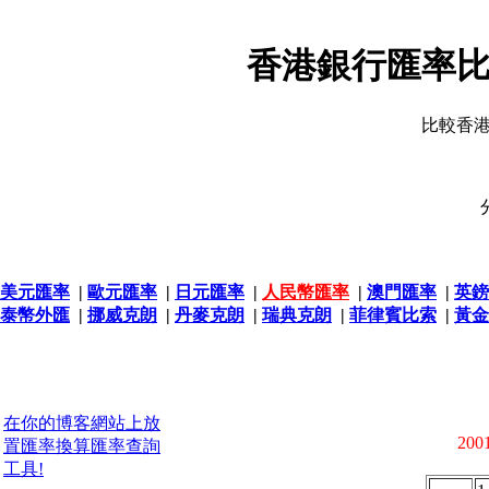
香港銀行匯率比
比較香
美元匯率
|
歐元匯率
|
日元匯率
|
人民幣匯率
|
澳門匯率
|
英鎊
泰幣外匯
|
挪威克朗
|
丹麥克朗
|
瑞典克朗
|
菲律賓比索
|
黃金
在你的博客網站上放
2001
置匯率換算匯率查詢
工具!