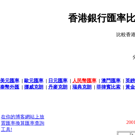
香港銀行匯率比
比較香
美元匯率
|
歐元匯率
|
日元匯率
|
人民幣匯率
|
澳門匯率
|
英鎊
泰幣外匯
|
挪威克朗
|
丹麥克朗
|
瑞典克朗
|
菲律賓比索
|
黃金
在你的博客網站上放
2001
置匯率換算匯率查詢
工具!