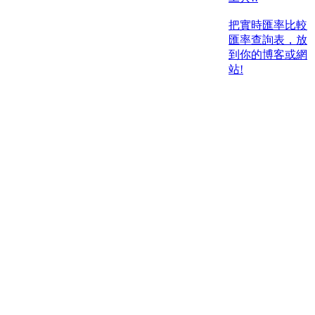
把實時匯率比較
匯率查詢表，放
到你的博客或網
站!