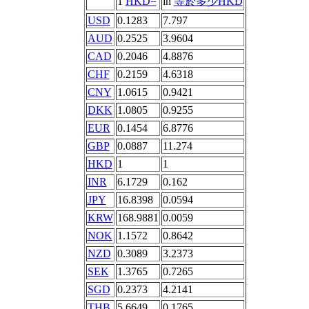
1
HKD=
in
等於多少HKD
USD
0.1283
7.797
AUD
0.2525
3.9604
CAD
0.2046
4.8876
CHF
0.2159
4.6318
CNY
1.0615
0.9421
DKK
1.0805
0.9255
EUR
0.1454
6.8776
GBP
0.0887
11.274
HKD
1
1
INR
6.1729
0.162
JPY
16.8398
0.0594
KRW
168.9881
0.0059
NOK
1.1572
0.8642
NZD
0.3089
3.2373
SEK
1.3765
0.7265
SGD
0.2373
4.2141
THB
5.6649
0.1765