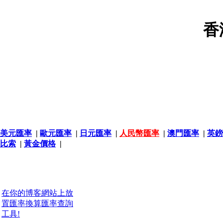
香
美元匯率
|
歐元匯率
|
日元匯率
|
人民幣匯率
|
澳門匯率
|
英鎊
比索
|
黃金價格
|
在你的博客網站上放
置匯率換算匯率查詢
工具!