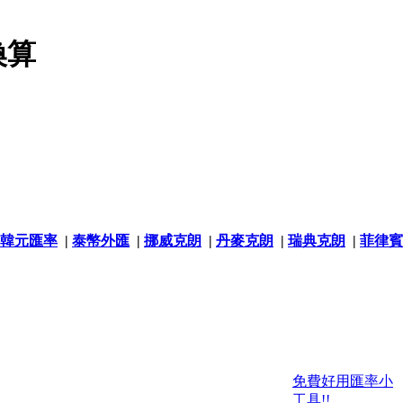
換算
韓元匯率
|
泰幣外匯
|
挪威克朗
|
丹麥克朗
|
瑞典克朗
|
菲律賓
免費好用匯率小
工具!!