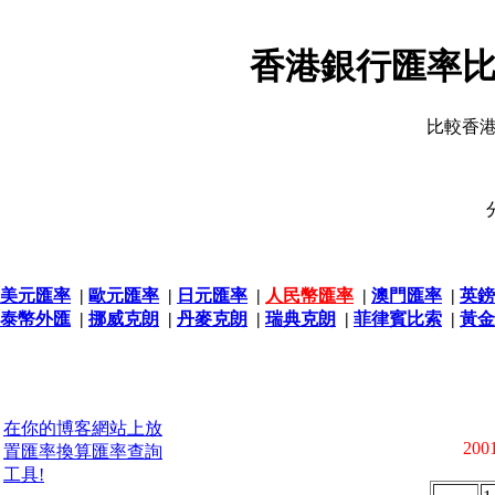
香港銀行匯率比
比較香
美元匯率
|
歐元匯率
|
日元匯率
|
人民幣匯率
|
澳門匯率
|
英鎊
泰幣外匯
|
挪威克朗
|
丹麥克朗
|
瑞典克朗
|
菲律賓比索
|
黃金
在你的博客網站上放
2001
置匯率換算匯率查詢
工具!