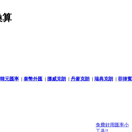
換算
韓元匯率
|
泰幣外匯
|
挪威克朗
|
丹麥克朗
|
瑞典克朗
|
菲律賓
免費好用匯率小
工具!!