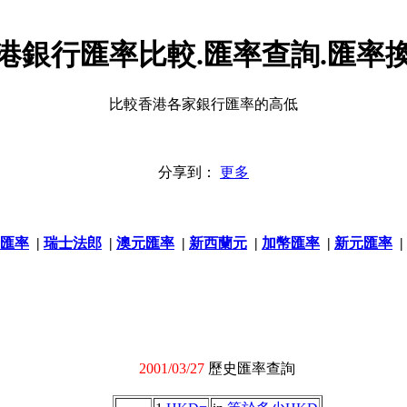
港銀行匯率比較.匯率查詢.匯率
比較香港各家銀行匯率的高低
分享到：
更多
匯率
|
瑞士法郎
|
澳元匯率
|
新西蘭元
|
加幣匯率
|
新元匯率
|
2001/03/27
歷史匯率查詢