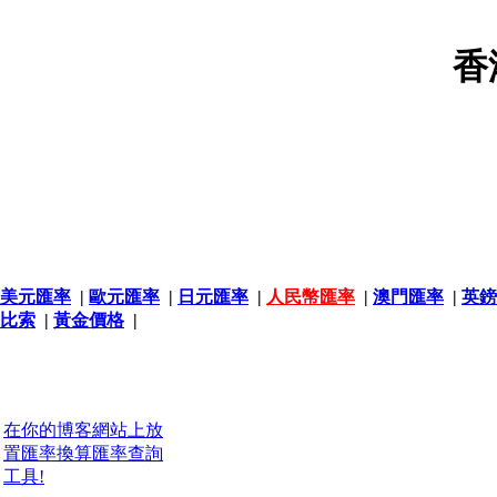
香
美元匯率
|
歐元匯率
|
日元匯率
|
人民幣匯率
|
澳門匯率
|
英鎊
比索
|
黃金價格
|
在你的博客網站上放
置匯率換算匯率查詢
工具!