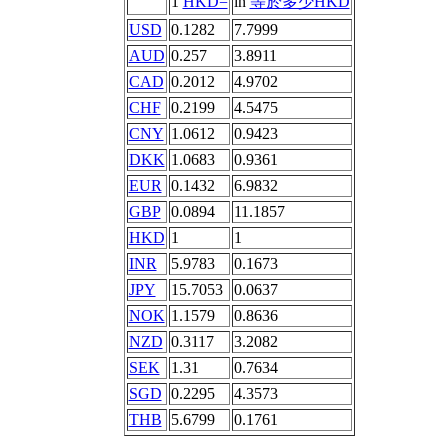
1
HKD=
in
等於多少HKD
USD
0.1282
7.7999
AUD
0.257
3.8911
CAD
0.2012
4.9702
CHF
0.2199
4.5475
CNY
1.0612
0.9423
DKK
1.0683
0.9361
EUR
0.1432
6.9832
GBP
0.0894
11.1857
HKD
1
1
INR
5.9783
0.1673
JPY
15.7053
0.0637
NOK
1.1579
0.8636
NZD
0.3117
3.2082
SEK
1.31
0.7634
SGD
0.2295
4.3573
THB
5.6799
0.1761