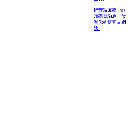
把實時匯率比較
匯率查詢表，放
到你的博客或網
站!