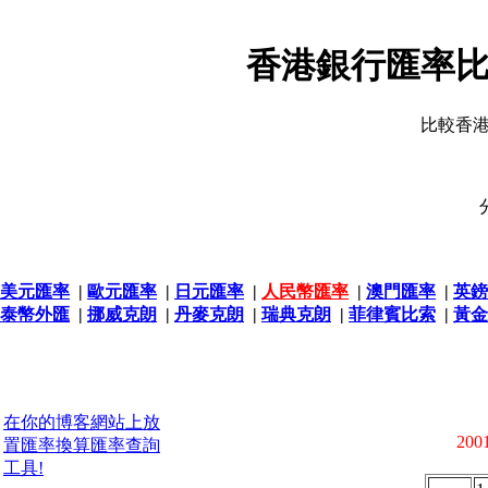
香港銀行匯率比
比較香
美元匯率
|
歐元匯率
|
日元匯率
|
人民幣匯率
|
澳門匯率
|
英鎊
泰幣外匯
|
挪威克朗
|
丹麥克朗
|
瑞典克朗
|
菲律賓比索
|
黃金
在你的博客網站上放
2001
置匯率換算匯率查詢
工具!