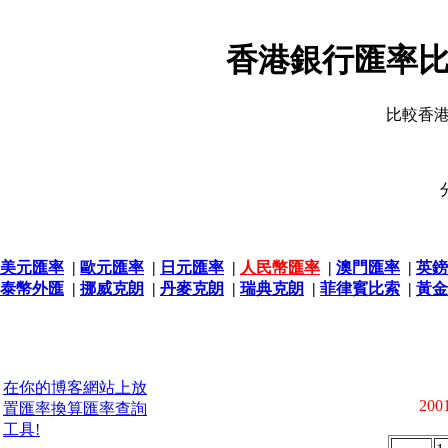
香港銀行匯率比
比較香
美元匯率
|
歐元匯率
|
日元匯率
|
人民幣匯率
|
澳門匯率
|
英鎊
泰幣外匯
|
挪威克朗
|
丹麥克朗
|
瑞典克朗
|
菲律賓比索
|
黃金
在你的博客網站上放
2001
置匯率換算匯率查詢
工具!