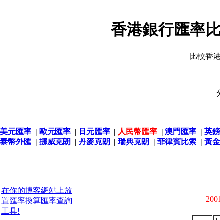
香港銀行匯率比
比較香
美元匯率
|
歐元匯率
|
日元匯率
|
人民幣匯率
|
澳門匯率
|
英鎊
泰幣外匯
|
挪威克朗
|
丹麥克朗
|
瑞典克朗
|
菲律賓比索
|
黃金
在你的博客網站上放
2001
置匯率換算匯率查詢
工具!