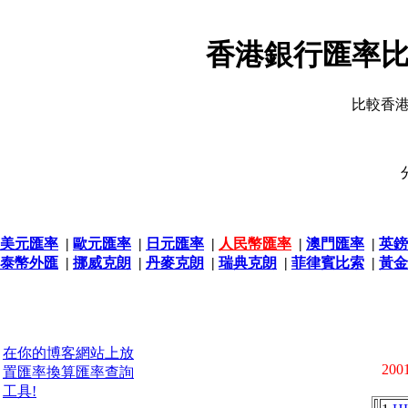
香港銀行匯率比
比較香
美元匯率
|
歐元匯率
|
日元匯率
|
人民幣匯率
|
澳門匯率
|
英鎊
泰幣外匯
|
挪威克朗
|
丹麥克朗
|
瑞典克朗
|
菲律賓比索
|
黃金
在你的博客網站上放
2001
置匯率換算匯率查詢
工具!