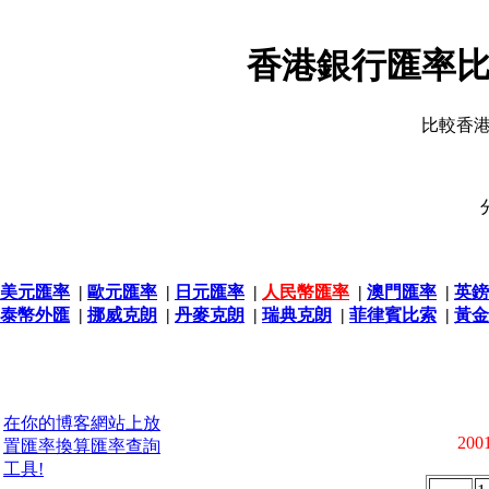
香港銀行匯率比
比較香
美元匯率
|
歐元匯率
|
日元匯率
|
人民幣匯率
|
澳門匯率
|
英鎊
泰幣外匯
|
挪威克朗
|
丹麥克朗
|
瑞典克朗
|
菲律賓比索
|
黃金
在你的博客網站上放
2001
置匯率換算匯率查詢
工具!