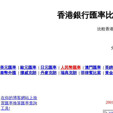
香港銀行匯率比
比較香
美元匯率
|
歐元匯率
|
日元匯率
|
人民幣匯率
|
澳門匯率
|
英鎊
泰幣外匯
|
挪威克朗
|
丹麥克朗
|
瑞典克朗
|
菲律賓比索
|
黃金
在你的博客網站上放
2001
置匯率換算匯率查詢
工具!