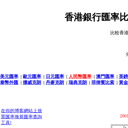
香港銀行匯率比
比較香
美元匯率
|
歐元匯率
|
日元匯率
|
人民幣匯率
|
澳門匯率
|
英鎊
泰幣外匯
|
挪威克朗
|
丹麥克朗
|
瑞典克朗
|
菲律賓比索
|
黃金
在你的博客網站上放
2001
置匯率換算匯率查詢
工具!