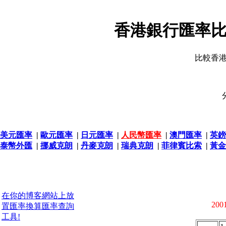
香港銀行匯率比
比較香
美元匯率
|
歐元匯率
|
日元匯率
|
人民幣匯率
|
澳門匯率
|
英鎊
泰幣外匯
|
挪威克朗
|
丹麥克朗
|
瑞典克朗
|
菲律賓比索
|
黃金
在你的博客網站上放
2001
置匯率換算匯率查詢
工具!