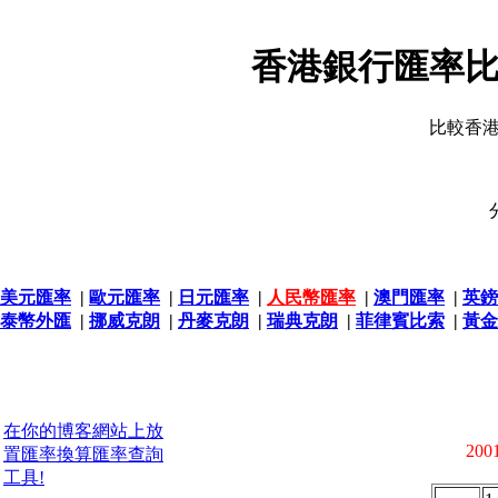
香港銀行匯率比
比較香
美元匯率
|
歐元匯率
|
日元匯率
|
人民幣匯率
|
澳門匯率
|
英鎊
泰幣外匯
|
挪威克朗
|
丹麥克朗
|
瑞典克朗
|
菲律賓比索
|
黃金
在你的博客網站上放
2001
置匯率換算匯率查詢
工具!