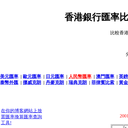
香港銀行匯率比
比較香
美元匯率
|
歐元匯率
|
日元匯率
|
人民幣匯率
|
澳門匯率
|
英鎊
泰幣外匯
|
挪威克朗
|
丹麥克朗
|
瑞典克朗
|
菲律賓比索
|
黃金
在你的博客網站上放
2001
置匯率換算匯率查詢
工具!