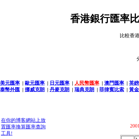
香港銀行匯率比
比較香
美元匯率
|
歐元匯率
|
日元匯率
|
人民幣匯率
|
澳門匯率
|
英鎊
泰幣外匯
|
挪威克朗
|
丹麥克朗
|
瑞典克朗
|
菲律賓比索
|
黃金
在你的博客網站上放
2001
置匯率換算匯率查詢
工具!