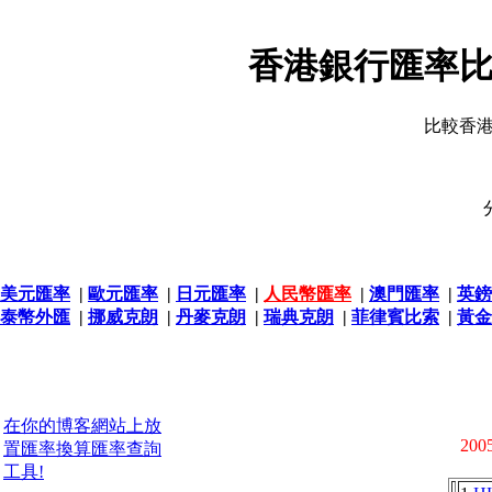
香港銀行匯率比
比較香
美元匯率
|
歐元匯率
|
日元匯率
|
人民幣匯率
|
澳門匯率
|
英鎊
泰幣外匯
|
挪威克朗
|
丹麥克朗
|
瑞典克朗
|
菲律賓比索
|
黃金
在你的博客網站上放
2005
置匯率換算匯率查詢
工具!