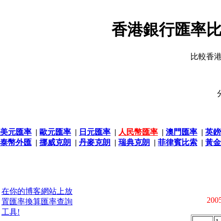
香港銀行匯率比
比較香
美元匯率
|
歐元匯率
|
日元匯率
|
人民幣匯率
|
澳門匯率
|
英鎊
泰幣外匯
|
挪威克朗
|
丹麥克朗
|
瑞典克朗
|
菲律賓比索
|
黃金
在你的博客網站上放
2005
置匯率換算匯率查詢
工具!