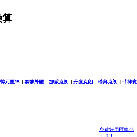
換算
韓元匯率
|
泰幣外匯
|
挪威克朗
|
丹麥克朗
|
瑞典克朗
|
菲律賓
免費好用匯率小
工具!!