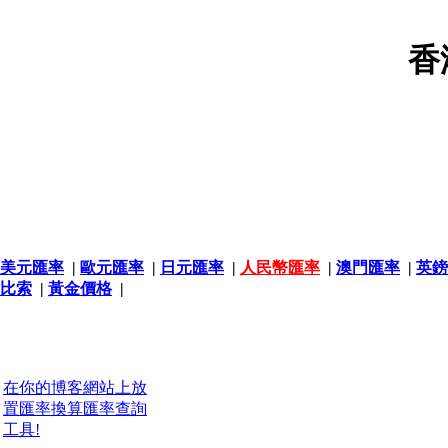
香
美元匯率
|
歐元匯率
|
日元匯率
|
人民幣匯率
|
澳門匯率
|
英鎊
比索
|
黃金價格
|
在你的博客網站上放
置匯率換算匯率查詢
工具!