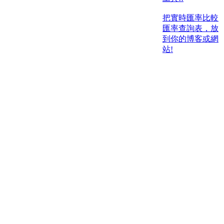
把實時匯率比較
匯率查詢表，放
到你的博客或網
站!