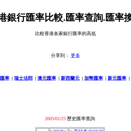
港銀行匯率比較.匯率查詢.匯率
比較香港各家銀行匯率的高低
分享到：
更多
匯率
|
瑞士法郎
|
澳元匯率
|
新西蘭元
|
加幣匯率
|
新元匯率
|
2005/01/25
歷史匯率查詢