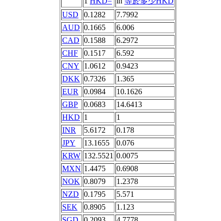
1
HKD=
in
等於多少HKD
USD
0.1282
7.7992
AUD
0.1665
6.006
CAD
0.1588
6.2972
CHF
0.1517
6.592
CNY
1.0612
0.9423
DKK
0.7326
1.365
EUR
0.0984
10.1626
GBP
0.0683
14.6413
HKD
1
1
INR
5.6172
0.178
JPY
13.1655
0.076
KRW
132.5521
0.0075
MXN
1.4475
0.6908
NOK
0.8079
1.2378
NZD
0.1795
5.571
SEK
0.8905
1.123
SGD
0.2093
4.7778