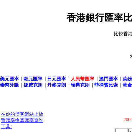
香港銀行匯率比
比較香
美元匯率
|
歐元匯率
|
日元匯率
|
人民幣匯率
|
澳門匯率
|
英鎊
泰幣外匯
|
挪威克朗
|
丹麥克朗
|
瑞典克朗
|
菲律賓比索
|
黃金
在你的博客網站上放
2005
置匯率換算匯率查詢
工具!