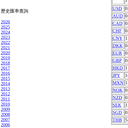
USD
0
歷史匯率查詢
AUD
0
2026
CAD
0
2025
CHF
0
2024
2023
CNY
1
2022
DKK
0
2021
2020
EUR
0
2019
GBP
0
2018
HKD
1
2017
2016
JPY
1
2015
MXN
1
2014
2013
NOK
0
2012
NZD
0
2011
2010
SEK
1
2009
SGD
0
2008
2007
THB
5
2006