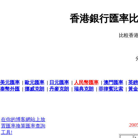
香港銀行匯率比
比較香
美元匯率
|
歐元匯率
|
日元匯率
|
人民幣匯率
|
澳門匯率
|
英鎊
泰幣外匯
|
挪威克朗
|
丹麥克朗
|
瑞典克朗
|
菲律賓比索
|
黃金
在你的博客網站上放
2005
置匯率換算匯率查詢
工具!