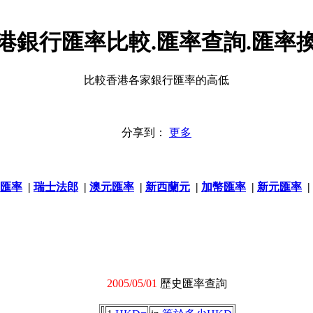
港銀行匯率比較.匯率查詢.匯率
比較香港各家銀行匯率的高低
分享到：
更多
匯率
|
瑞士法郎
|
澳元匯率
|
新西蘭元
|
加幣匯率
|
新元匯率
|
2005/05/01
歷史匯率查詢