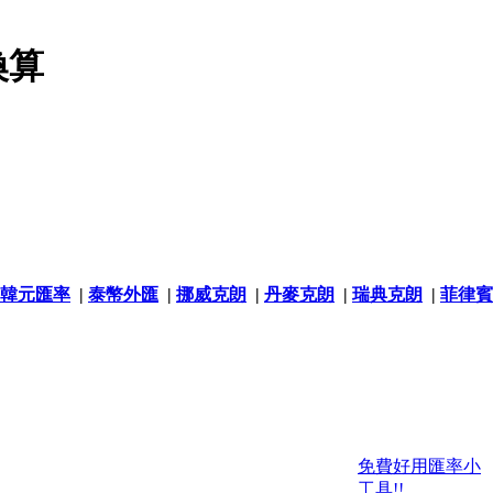
換算
韓元匯率
|
泰幣外匯
|
挪威克朗
|
丹麥克朗
|
瑞典克朗
|
菲律賓
免費好用匯率小
工具!!