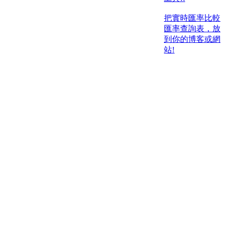
把實時匯率比較
匯率查詢表，放
到你的博客或網
站!