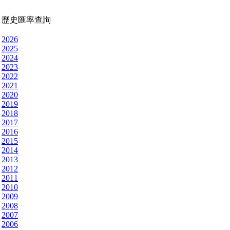
歷史匯率查詢
2026
2025
2024
2023
2022
2021
2020
2019
2018
2017
2016
2015
2014
2013
2012
2011
2010
2009
2008
2007
2006