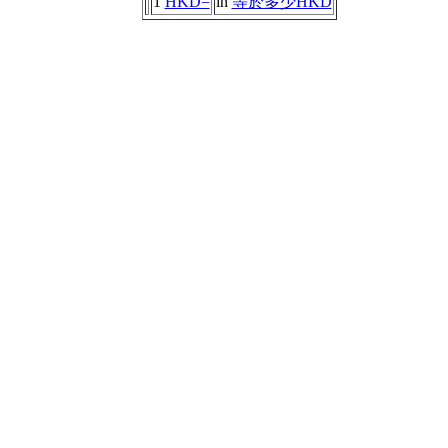
1
HKD=
in
等於多少HKD