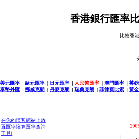
香港銀行匯率比
比較香
美元匯率
|
歐元匯率
|
日元匯率
|
人民幣匯率
|
澳門匯率
|
英鎊
泰幣外匯
|
挪威克朗
|
丹麥克朗
|
瑞典克朗
|
菲律賓比索
|
黃金
在你的博客網站上放
2005
置匯率換算匯率查詢
工具!