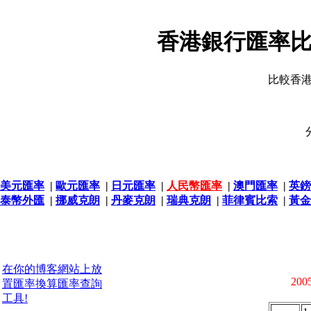
香港銀行匯率比
比較香
美元匯率
|
歐元匯率
|
日元匯率
|
人民幣匯率
|
澳門匯率
|
英鎊
泰幣外匯
|
挪威克朗
|
丹麥克朗
|
瑞典克朗
|
菲律賓比索
|
黃金
在你的博客網站上放
2005
置匯率換算匯率查詢
工具!